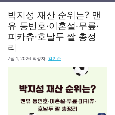
리
박지성 재산 순위는? 맨
유 등번호·이혼설·무릎·
피카츄·호날두 짤 총정
리
7월 1, 2026
작성자:
김민준