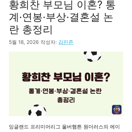
황희찬 부모님 이혼? 통
계·연봉·부상·결혼설 논
란 총정리
5월 18, 2026
작성자:
김민준
잉글랜드 프리미어리그 울버햄튼 원더러스의 에이