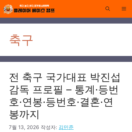
컨
Me
텐
츠
로
건
축구
너
뛰
기
전 축구 국가대표 박진섭
감독 프로필 – 통계·등번
호·연봉·등번호·결혼·연
봉까지
7월 13, 2026
작성자:
김민준