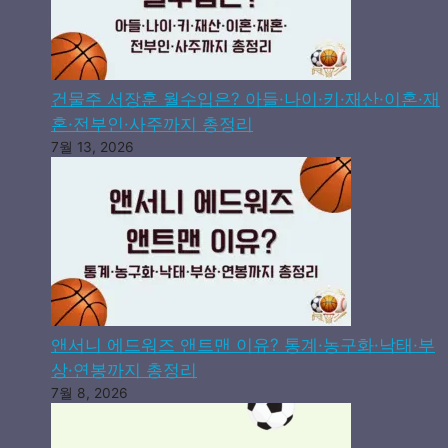
건물주 서장훈 월수입은? 아들·나이·키·재산·이혼·재
혼·전부인·사주까지 총정리
7월 13, 2026
앤서니 에드워즈 앤트맨 이유? 통계·농구화·낙태·부
상·연봉까지 총정리
7월 8, 2026