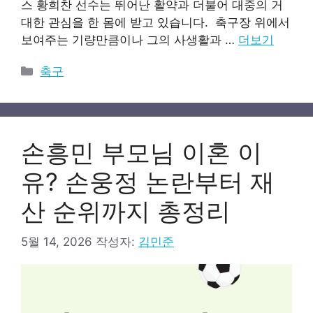
스 황희찬 선수는 뛰어난 활약과 더불어 대중의 거
대한 관심을 한 몸에 받고 있습니다. 축구장 위에서
보여주는 기량만큼이나 그의 사생활과 …
더보기
카
축구
테
고
리
손흥민 부모님 이혼 이
유? 손웅정 논란부터 재
산 순위까지 총정리
5월 14, 2026
작성자:
김민준