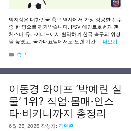
박지성은 대한민국 축구 역사에서 가장 성공한 선수
중 한 명으로 평가받습니다. PSV 에인트호번과 맨
체스터 유나이티드에서 활약하며 한국 축구의 위상
을 높였고, 국가대표팀에서도 오랜 기간 …
더보기
카
축구
테
고
리
이동경 와이프 ‘박예린 실
물’ 1위? 직업·몸매·인스
타·비키니까지 총정리
6월 26, 2026
작성자:
김민준