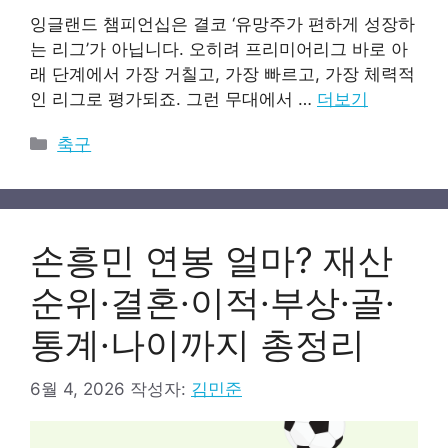
잉글랜드 챔피언십은 결코 ‘유망주가 편하게 성장하
는 리그’가 아닙니다. 오히려 프리미어리그 바로 아
래 단계에서 가장 거칠고, 가장 빠르고, 가장 체력적
인 리그로 평가되죠. 그런 무대에서 …
더보기
카
축구
테
고
리
손흥민 연봉 얼마? 재산
순위·결혼·이적·부상·골·
통계·나이까지 총정리
6월 4, 2026
작성자:
김민준