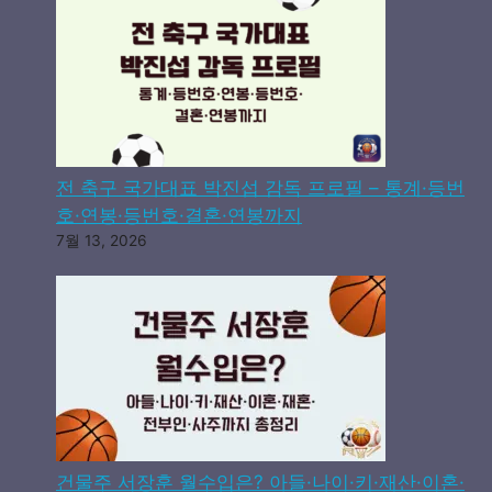
전 축구 국가대표 박진섭 감독 프로필 – 통계·등번
호·연봉·등번호·결혼·연봉까지
7월 13, 2026
건물주 서장훈 월수입은? 아들·나이·키·재산·이혼·