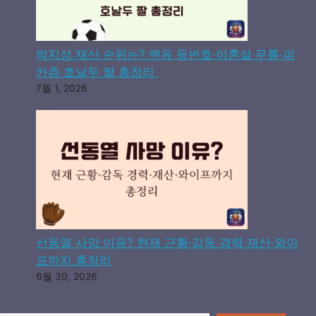
박지성 재산 순위는? 맨유 등번호·이혼설·무릎·피
카츄·호날두 짤 총정리
7월 1, 2026
선동열 사망 이유? 현재 근황·감독 경력·재산·와이
프까지 총정리
6월 30, 2026