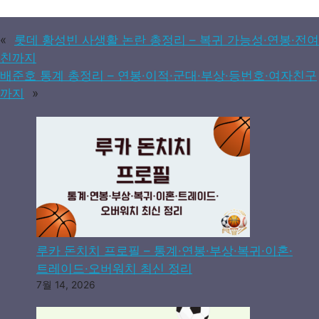
«
롯데 황성빈 사생활 논란 총정리 – 복귀 가능성·연봉·전여
친까지
배준호 통계 총정리 – 연봉·이적·군대·부상·등번호·여자친구
까지
»
루카 돈치치 프로필 – 통계·연봉·부상·복귀·이혼·
트레이드·오버워치 최신 정리
7월 14, 2026