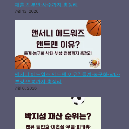
재혼·전부인·사주까지 총정리
7월 13, 2026
앤서니 에드워즈 앤트맨 이유? 통계·농구화·낙태·
부상·연봉까지 총정리
7월 8, 2026