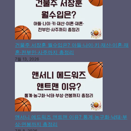
건물주 서장훈 월수입은? 아들·나이·키·재산·이혼·재
혼·전부인·사주까지 총정리
7월 13, 2026
앤서니 에드워즈 앤트맨 이유? 통계·농구화·낙태·부
상·연봉까지 총정리
7월 8, 2026