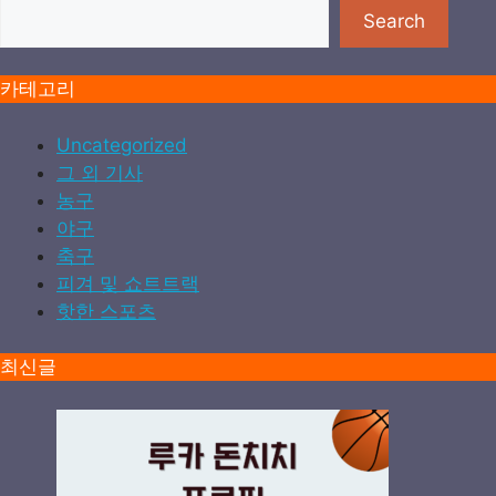
검색
Search
카테고리
Uncategorized
그 외 기사
농구
야구
축구
피겨 및 쇼트트랙
핫한 스포츠
최신글