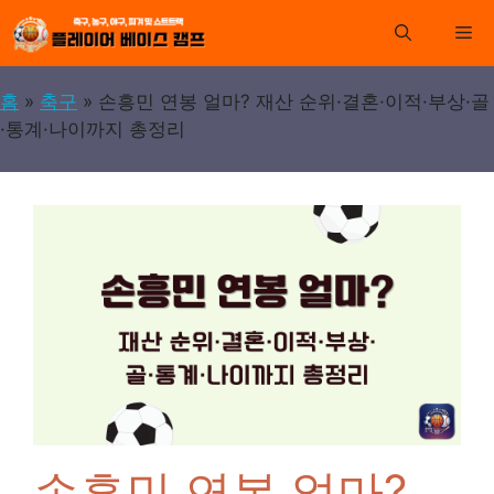
컨
Me
텐
츠
로
홈
»
축구
»
손흥민 연봉 얼마? 재산 순위·결혼·이적·부상·골
건
·통계·나이까지 총정리
너
뛰
기
손흥민 연봉 얼마?