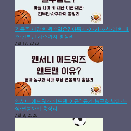
건물주 서장훈 월수입은? 아들·나이·키·재산·이혼·재
혼·전부인·사주까지 총정리
7월 13, 2026
앤서니 에드워즈 앤트맨 이유? 통계·농구화·낙태·부
상·연봉까지 총정리
7월 8, 2026