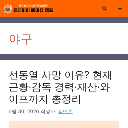
컨
Me
텐
츠
로
건
야구
너
뛰
기
선동열 사망 이유? 현재
근황·감독 경력·재산·와
이프까지 총정리
6월 30, 2026
작성자:
김민준