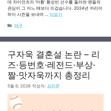
데 자이언츠의 ‘마황’ 황성빈 선수를 둘러싼 팬들의
관심이 그 어느 때보다 뜨겁습니다. 2024년 커리어
하이 시즌을 보내며 …
더보기
카
야구
테
고
리
구자욱 결혼설 논란 – 리
즈·등번호·레전드·부상·
짤·맛자욱까지 총정리
5월 6, 2026
작성자:
김민준